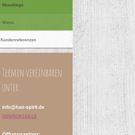
Shootings
Wiesn
Kundenreferenzen
Termin vereinbaren
unter:
info@hair-spirit.de
089/80916616
Öffungszeiten: